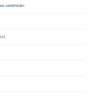
ых напитков»
о»)