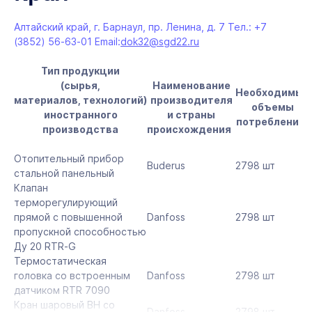
Алтайский край, г. Барнаул, пр. Ленина, д. 7 Тел.: +7
(3852) 56-63-01 Email:
dok32@sgd22.ru
Тип продукции
(сырья,
Наименование
Необходимые
материалов,
технологий)
производителя
объемы
иностранного
и страны
потребления
производства
происхождения
Отопительный прибор
Buderus
2798 шт
стальной панельный
Клапан
терморегулирующий
прямой с повышенной
Danfoss
2798 шт
пропускной способностью
Ду 20 RTR-G
Термостатическая
головка со встроенным
Danfoss
2798 шт
датчиком RTR 7090
Кран шаровый ВH со
Danfoss
2798 шт